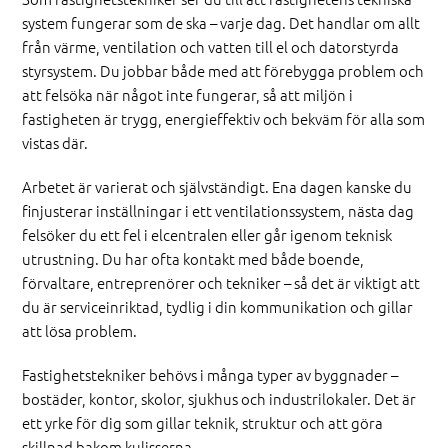
system fungerar som de ska – varje dag. Det handlar om allt
från värme, ventilation och vatten till el och datorstyrda
styrsystem. Du jobbar både med att förebygga problem och
att felsöka när något inte fungerar, så att miljön i
fastigheten är trygg, energieffektiv och bekväm för alla som
vistas där.
Arbetet är varierat och självständigt. Ena dagen kanske du
finjusterar inställningar i ett ventilationssystem, nästa dag
felsöker du ett fel i elcentralen eller går igenom teknisk
utrustning. Du har ofta kontakt med både boende,
förvaltare, entreprenörer och tekniker – så det är viktigt att
du är serviceinriktad, tydlig i din kommunikation och gillar
att lösa problem.
Fastighetstekniker behövs i många typer av byggnader –
bostäder, kontor, skolor, sjukhus och industrilokaler. Det är
ett yrke för dig som gillar teknik, struktur och att göra
skillnad bakom kulisserna.