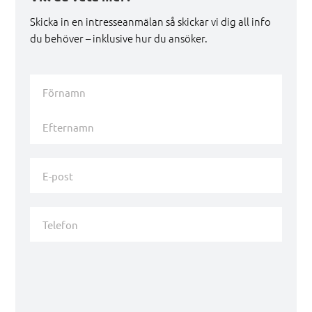
Skicka in en intresseanmälan så skickar vi dig all info
du behöver – inklusive hur du ansöker.
Namn
*
Förnamn
Efternamn
E-
post
*
Telefon