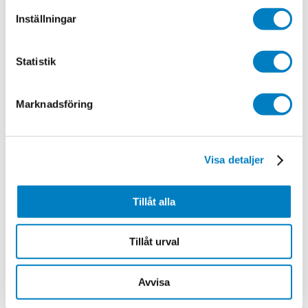
Utbildningstid
Inställningar
100% studietakt, 88 veckor
Pris
Statistik
Utbildningen kostar inget men du måste själv betala
för kurslitteratur.
Marknadsföring
Visa detaljer
Vanliga frågor om
Tillåt alla
utbildningen
Tillåt urval
Avvisa