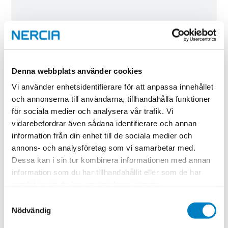
Denna webbplats använder cookies
Skicka
Vi använder enhetsidentifierare för att anpassa innehållet
och annonserna till användarna, tillhandahålla funktioner
för sociala medier och analysera vår trafik. Vi
vidarebefordrar även sådana identifierare och annan
information från din enhet till de sociala medier och
Utbildningsinformation
annons- och analysföretag som vi samarbetar med.
Dessa kan i sin tur kombinera informationen med annan
Kommande utbildningsstarter
information som du har tillhandahållit eller som de har
19 oktober 2026
samlat in när du har använt deras tjänster.
Utbildningsort
Samtyckesval
Nödvändig
Växjö