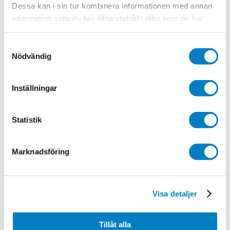
Dessa kan i sin tur kombinera informationen med annan
Efternamn
information som du har tillhandahållit eller som de har
E-
samlat in när du har använt deras tjänster.
post
*
Samtyckesval
Telefon
Nödvändig
Inställningar
Statistik
Marknadsföring
Visa detaljer
Skicka
Tillåt alla