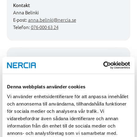
Kontakt
Anna Belinki
E-post:
anna.belinki@nercia.se
Telefon:
076-000 63 24
Vill du veta mer?
Skicka in en intresseanmälan så skickar vi dig all info
du behöver – inklusive hur du ansöker. Vi kontaktar
dig även personligen och finns med som stöd genom
Denna webbplats använder cookies
hela ansökningsprocessen.
Vi använder enhetsidentifierare för att anpassa innehållet
och annonserna till användarna, tillhandahålla funktioner
för sociala medier och analysera vår trafik. Vi
Namn
*
vidarebefordrar även sådana identifierare och annan
information från din enhet till de sociala medier och
Förnamn
annons- och analysföretag som vi samarbetar med.