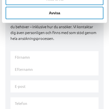
Vill du veta mer?
Avvisa
Skicka in en intresseanmälan så skickar vi dig all info
du behöver – inklusive hur du ansöker. Vi kontaktar
dig även personligen och finns med som stöd genom
hela ansökningsprocessen.
Namn
*
Förnamn
Efternamn
E-
post
*
Telefon