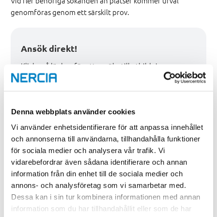
Vid fler behöriga sökanden än platser kommer urval
genomföras genom ett särskilt prov.
Ansök direkt!
Klicka på länken för att ansöka till utbildningen:
Informations- och datasäkerhet i skolmiljö
Ansök direkt via yh-antagning.se
Denna webbplats använder cookies
Vi använder enhetsidentifierare för att anpassa innehållet
och annonserna till användarna, tillhandahålla funktioner
för sociala medier och analysera vår trafik. Vi
Utbildningsinformation
vidarebefordrar även sådana identifierare och annan
Utbildningstid
information från din enhet till de sociala medier och
20 veckor (50 YH-poäng, 50% studietakt)
annons- och analysföretag som vi samarbetar med.
Dessa kan i sin tur kombinera informationen med annan
Utbildningsform
information som du har tillhandahållit eller som de har
Distans med platsträffar i Västerås