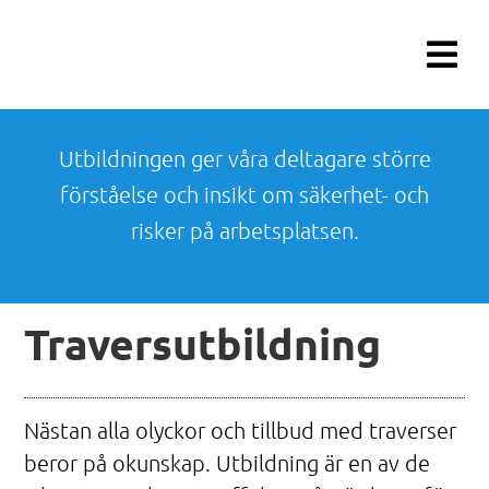
Fortsätt
till
innehållet
Utbildningen ger våra deltagare större
förståelse och insikt om säkerhet- och
risker på arbetsplatsen.
Traversutbildning
Nästan alla olyckor och tillbud med traverser
beror på okunskap. Utbildning är en av de