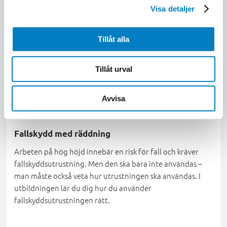
Visa detaljer
Tillåt alla
Tillåt urval
Avvisa
Örnsköldsvik, Örebro, Västerås, Skövde, Malmö, Skellefteå
1
dag
Nästa start: 9 sep 2026
Fallskydd med räddning
Arbeten på hög höjd innebär en risk för fall och kräver
fallskyddsutrustning. Men den ska bara inte användas –
man måste också veta hur utrustningen ska användas. I
utbildningen lär du dig hur du använder
fallskyddsutrustningen rätt.