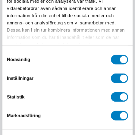
för sociala medier och analysera vår trafik. Vi
vidarebefordrar även sådana identifierare och annan
information från din enhet till de sociala medier och
annons- och analysföretag som vi samarbetar med.
Dessa kan i sin tur kombinera informationen med annan
information som du har tillhandahållit eller som de har
samlat in när du har använt deras tjänster.
Örebro
1 dag
Samtyckesval
Allmän ställningsutbildning
Nödvändig
Utbildningen ger arbetstagaren kompetens för att
förhindra antalet olyckor och för att öka medvetandet om
Inställningar
vad man bör tänka på vid arbete med ställningar.
Statistik
Marknadsföring