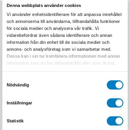
Denna webbplats använder cookies
Relaterade utbildningar
Vi använder enhetsidentifierare för att anpassa innehållet
och annonserna till användarna, tillhandahålla funktioner
för sociala medier och analysera vår trafik. Vi
vidarebefordrar även sådana identifierare och annan
information från din enhet till de sociala medier och
annons- och analysföretag som vi samarbetar med.
Dessa kan i sin tur kombinera informationen med annan
information som du har tillhandahållit eller som de har
samlat in när du har använt deras tjänster.
Samtyckesval
Nödvändig
Inställningar
Örebro
1 dag
Nästa start: 2 sep 2026
Statistik
BAS P och BAS U