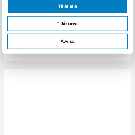
Tillåt alla
Örebro
3 dagar
Att driva projekt
Tillåt urval
Utbildningen ger dig huvudprinciperna för
projektplaneringens olika planeringsmetoder. Grunderna
Avvisa
i analys, styrning och uppföljning av projekt.