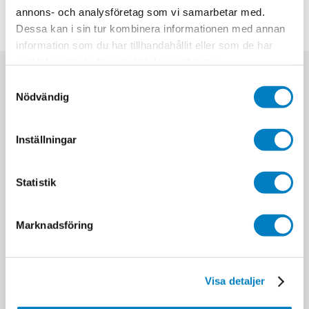
Pris
17 500 kr exkl. moms.
annons- och analysföretag som vi samarbetar med.
Dessa kan i sin tur kombinera informationen med annan
information som du har tillhandahållit eller som de har
samlat in när du har använt deras tjänster.
Relaterade utbildningar
Samtyckesval
Nödvändig
Inställningar
Statistik
Marknadsföring
Visa detaljer