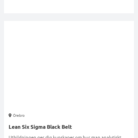
Örebro
Lean Six Sigma Black Belt
Utbildningen ger dig kunskaper om hur man analytiskt