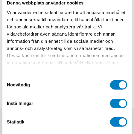
Denna webbplats använder cookies
Utbildningsinformation
Vi använder enhetsidentifierare för att anpassa innehållet
Omfattning
5 dagar
och annonserna till användarna, tillhandahålla funktioner
för sociala medier och analysera vår trafik. Vi
Kommande utbildningsstarter
vidarebefordrar även sådana identifierare och annan
information från din enhet till de sociala medier och
Västerås
20 oktober, 2026
annons- och analysföretag som vi samarbetar med.
Dessa kan i sin tur kombinera informationen med annan
Utbildningsdagar
information som du har tillhandahållit eller som de har
Västerås
samlat in när du har använt deras tjänster.
Samtyckesval
Pris
35 900 kr exkl. moms.
Nödvändig
Inställningar
Relaterade utbildningar
Statistik