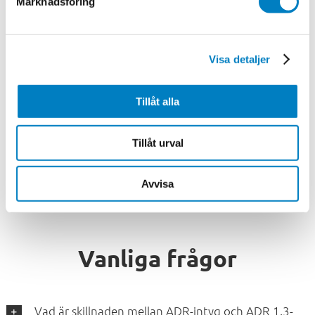
Marknadsföring
uppdaterade.
Förkunskaper
Inga förkunskaper krävs.
Visa detaljer
Utförande
100% Online
Tillåt alla
Intresseanmälan
Tillåt urval
Fyll i formuläret så kontaktar vi dig
Avvisa
Vanliga frågor
Vad är skillnaden mellan ADR-intyg och ADR 1.3-