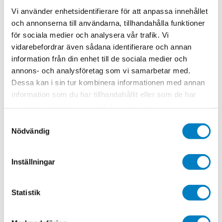
Vi använder enhetsidentifierare för att anpassa innehållet
och annonserna till användarna, tillhandahålla funktioner
för sociala medier och analysera vår trafik. Vi
Skicka
vidarebefordrar även sådana identifierare och annan
information från din enhet till de sociala medier och
annons- och analysföretag som vi samarbetar med.
Dina uppgifter sparas för att vi ska kunna hantera din
Dessa kan i sin tur kombinera informationen med annan
bokning och skicka dig information. Du kan när som helst
information som du har tillhandahållit eller som de har
avanmäla dig från våra utskick.
samlat in när du har använt deras tjänster.
Samtyckesval
Nödvändig
Utbildningsinformation
Kostnad
Inställningar
1395 kr (ID06 registrering +100 kr)
Giltighetstid
Statistik
Vi rekommenderar att du förnyar ditt certifikat vart
femte år för att säkerställa att dina kunskaper alltid är