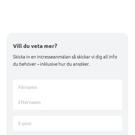
Vill du veta mer?
Skicka in en intresseanmälan så skickar vi dig all info
du behöver – inklusive hur du ansöker.
Namn
*
Förnamn
Efternamn
E-
post
*