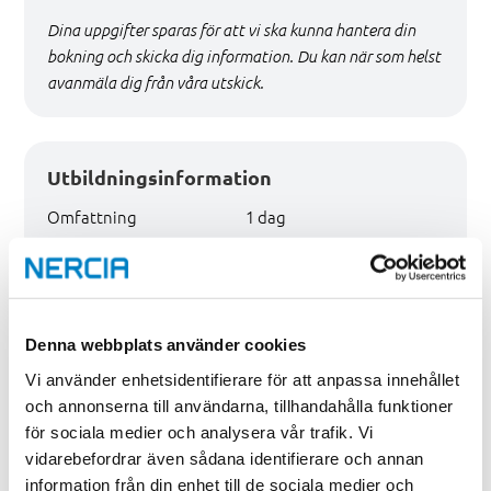
Dina uppgifter sparas för att vi ska kunna hantera din
bokning och skicka dig information. Du kan när som helst
avanmäla dig från våra utskick.
Utbildningsinformation
Omfattning
1 dag
Pris
4 900 kr exkl. moms.
Denna webbplats använder cookies
Vill du läsa mer?
Vi använder enhetsidentifierare för att anpassa innehållet
och annonserna till användarna, tillhandahålla funktioner
Ladda ner produktbladet och läs mer om EBR ESA E2 –
för sociala medier och analysera vår trafik. Vi
icke elektriskt arbete.
vidarebefordrar även sådana identifierare och annan
information från din enhet till de sociala medier och