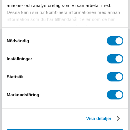
Ladda ner
annons- och analysföretag som vi samarbetar med.
Dessa kan i sin tur kombinera informationen med annan
information som du har tillhandahållit eller som de har
samlat in när du har använt deras tjänster.
Samtyckesval
Relaterade utbildningar
Nödvändig
Inställningar
Statistik
Marknadsföring
Visa detaljer