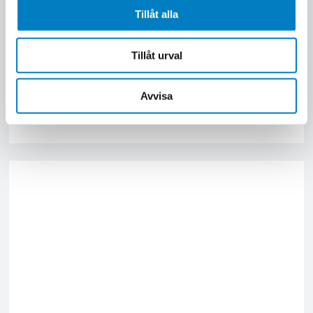
Tillåt alla
Örebro
4 dagar
Nästa start: 15 sep 2026
Tillåt urval
Auktorisation A
Auktorisation A - högspänning går igenom de krav som
Avvisa
ställs i Elsäkerhetsverkets föreskrifter ELSÄK-FS 2017:4.