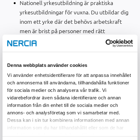
Nationell yrkesutbildning är praktiska
yrkesutbildningar för vuxna. Du utbildar dig
inom ett yrke där det behövs arbetskraft
men är brist på personer med rätt
utbildning.
Ger ofta bättre tillgång till utbildningar som
inte finns i din egen kommun.
Denna webbplats använder cookies
Nationell yrkesutbildning är öppen för alla
Vi använder enhetsidentifierare för att anpassa innehållet
vuxna som har förutsättningar att klara
och annonserna till användarna, tillhandahålla funktioner
utbildningen.
för sociala medier och analysera vår trafik. Vi
vidarebefordrar även sådana identifierare och annan
Det finns olika utbildningsanordnare (skolor) inom
information från din enhet till de sociala medier och
nationell yrkesutbildning och alla dessa sköter
annons- och analysföretag som vi samarbetar med.
antagningen till dem själva.
Dessa kan i sin tur kombinera informationen med annan
information som du har tillhandahållit eller som de har
samlat in när du har använt deras tjänster.
3. Yrkeshögskola (YH)